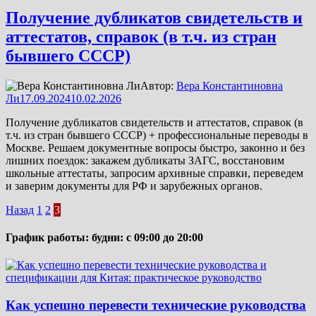
Получение дубликатов свидетельств и
аттестатов, справок (в т.ч. из стран
бывшего СССР)
Автор:
Вера Константиновна
Ли
17.09.2024
10.02.2026
Получение дубликатов свидетельств и аттестатов, справок (в
т.ч. из стран бывшего СССР) + профессиональные переводы в
Москве. Решаем документные вопросы быстро, законно и без
лишних поездок: закажем дубликаты ЗАГС, восстановим
школьные аттестаты, запросим архивные справки, переведем
и заверим документы для РФ и зарубежных органов.
Пагинация
Назад
1
2
3
записей
График работы: будни: с 09:00 до 20:00
Как успешно перевести технические руководства