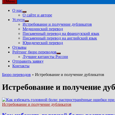
Меню
О нас
Показать
О сайте и авторе
подменю
Услуги
Показать
Истребование и получение дубликатов
подменю
Медицинский перевод
Письменный перевод на французский язык
Письменный перевод на английский язык
Юридический перевод
Отзывы
Рейтинг бюро переводов
Показать
Лучшие китаисты России
подменю
Отправить заявку
Контакты
Бюро переводов
»
Истребование и получение дубликатов
Истребование и получение ду
Истребование и получение дубликатов