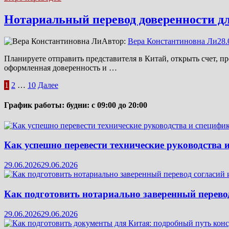
Нотариальный перевод доверенности для
Автор:
Вера Константиновна Ли
28.
Планируете отправить представителя в Китай, открыть счет, п
оформленная доверенность и …
Пагинация
1
2
…
10
Далее
записей
График работы: будни: с 09:00 до 20:00
Как успешно перевести технические руководства 
29.06.2026
29.06.2026
Как подготовить нотариально заверенный перевод
29.06.2026
29.06.2026