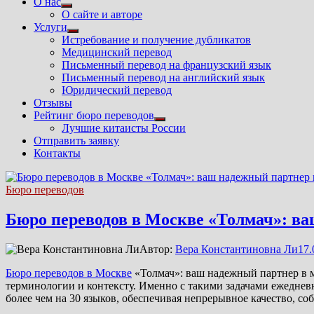
О нас
Показать
О сайте и авторе
подменю
Услуги
Показать
Истребование и получение дубликатов
подменю
Медицинский перевод
Письменный перевод на французский язык
Письменный перевод на английский язык
Юридический перевод
Отзывы
Рейтинг бюро переводов
Показать
Лучшие китаисты России
подменю
Отправить заявку
Контакты
Бюро переводов
Бюро переводов в Москве «Толмач»: ва
Автор:
Вера Константиновна Ли
17.
Бюро переводов в Москве
«Толмач»: ваш надежный партнер в ми
терминологии и контексту. Именно с такими задачами ежедне
более чем на 30 языков, обеспечивая непрерывное качество, с