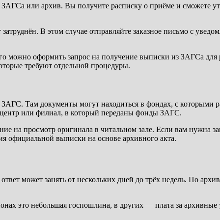
АГСа или архив. Вы получите расписку о приёме и сможете уточ
 затруднён. В этом случае отправляйте заказное письмо с уведо
его можно оформить запрос на получение выписки из ЗАГСа для 
которые требуют отдельной процедуры.
АГС. Там документы могут находиться в фондах, с которыми ра
 центр или филиал, в который переданы фонды ЗАГС.
ие на просмотр оригинала в читальном зале. Если вам нужна за
ния официальной выписки на основе архивного акта.
ответ может занять от нескольких дней до трёх недель. По архи
ионах это небольшая госпошлина, в других — плата за архивные 