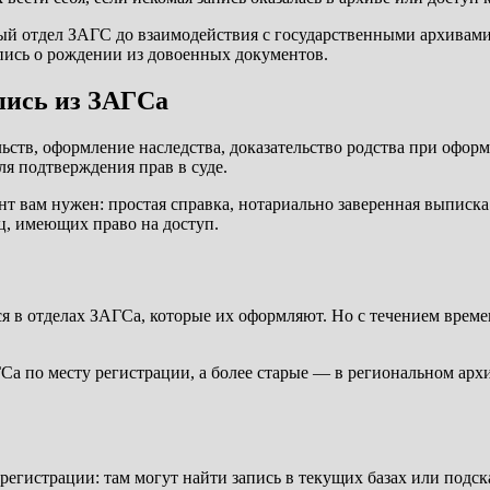
ный отдел ЗАГС до взаимодействия с государственными архивам
пись о рождении из довоенных документов.
пись из ЗАГСа
ств, оформление наследства, доказательство родства при офор
ля подтверждения прав в суде.
 вам нужен: простая справка, нотариально заверенная выписка 
ц, имеющих право на доступ.
я в отделах ЗАГСа, которые их оформляют. Но с течением време
АГСа по месту регистрации, а более старые — в региональном а
егистрации: там могут найти запись в текущих базах или подска