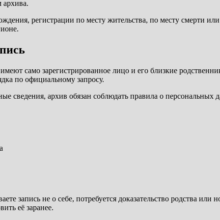
 архива.
рождения, регистрации по месту жительства, по месту смерти ил
гионе.
апись
 имеют само зарегистрированное лицо и его близкие родственни
ядка по официальному запросу.
ные сведения, архив обязан соблюдать правила о персональных д
а
те запись не о себе, потребуется доказательство родства или 
ить её заранее.