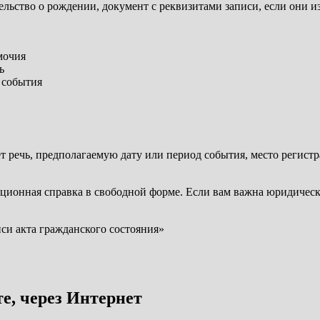
тельство о рождении, документ с реквизитами записи, если они 
мочия
ь
 события
т речь, предполагаемую дату или период события, место регист
ационная справка в свободной форме. Если вам важна юридичес
иси акта гражданского состояния»
те, через Интернет