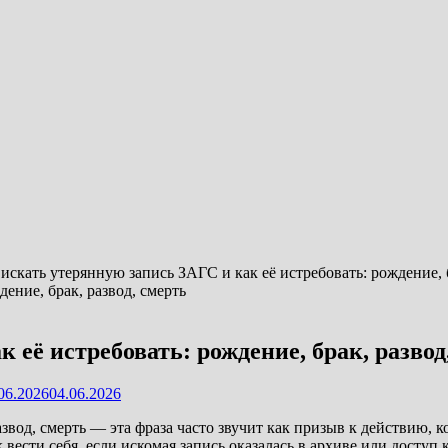
 искать утерянную запись ЗАГС и как её истребовать: рождение, б
 её истребовать: рождение, брак, развод
06.2026
04.06.2026
азвод, смерть — эта фраза часто звучит как призыв к действию,
 вести себя, если искомая запись оказалась в архиве или доступ 