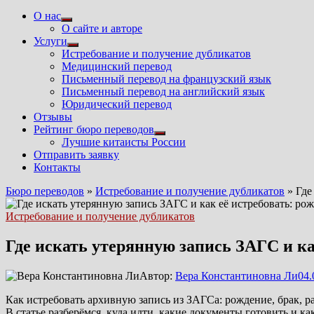
О нас
Показать
О сайте и авторе
подменю
Услуги
Показать
Истребование и получение дубликатов
подменю
Медицинский перевод
Письменный перевод на французский язык
Письменный перевод на английский язык
Юридический перевод
Отзывы
Рейтинг бюро переводов
Показать
Лучшие китаисты России
подменю
Отправить заявку
Контакты
Бюро переводов
»
Истребование и получение дубликатов
»
Где
Истребование и получение дубликатов
Где искать утерянную запись ЗАГС и как
Автор:
Вера Константиновна Ли
04.
Как истребовать архивную запись из ЗАГСа: рождение, брак, р
В статье разберёмся, куда идти, какие документы готовить и как