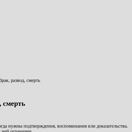
рак, развод, смерть
, смерть
 когда нужны подтверждения, воспоминания или доказательства.
к ней ограничен.