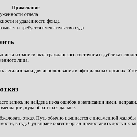
Примечание
руженности отдела
жности и удалённости фонда
зывает и требуется вмешательство суда
чить
ыписка из записи акта гражданского состояния и дубликат свиде
ченного лица.
ть легализована для использования в официальных органах. Уточ
 отказ
то запись не найдена из-за ошибок в написании имен, неправил
мендации, куда обратиться дальше.
обжаловать отказ. Путь обычно начинается с письменной жалобы
сти, в суд. Суд вправе обязать орган предоставить доступ к за