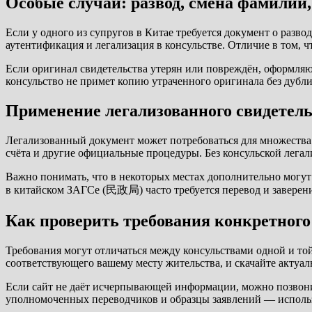
Особые случаи: развод, смена фамилии,
Если у одного из супругов в Китае требуется документ о разв
аутентификация и легализация в консульстве. Отличие в том,
Если оригинал свидетельства утерян или повреждён, оформляю
консульство не примет копию утраченного оригинала без дубли
Применение легализованного свидетельс
Легализованный документ может потребоваться для множества 
счёта и другие официальные процедуры. Без консульской лега
Важно понимать, что в некоторых местах дополнительно могут
в китайском ЗАГСе (民政局) часто требуется перевод и заверени
Как проверить требования конкретного
Требования могут отличаться между консульствами одной и то
соответствующего вашему месту жительства, и скачайте актуал
Если сайт не даёт исчерпывающей информации, можно позвонит
уполномоченных переводчиков и образцы заявлений — использ