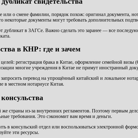
 дубликат свидетельства
оде или о смене фамилии, порядок похож: оригинал документа, н
 что некоторые документы могут требовать дополнительных под
т дубликат в ЗАГСе. Важно сделать это заранее — все последую
ката.
тва в КНР: где и зачем
целей: регистрация брака в Китае, оформление семейной визы (
лизации многие учреждения в Китае не примут иностранный док
 запросить перевод на упрощённый китайский и локальное нотар
е в местном нотариусе Китая.
 консульства
й же страны из-за внутренних регламентов. Поэтому первым дел
ьные требования. Это сэкономит вам время и деньги.
ь в консульский отдел или воспользоваться электронной формо
уйте эти ресурсы.