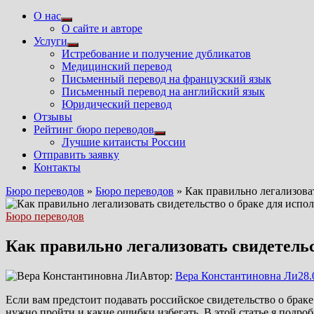
О нас
Показать
О сайте и авторе
подменю
Услуги
Показать
Истребование и получение дубликатов
подменю
Медицинский перевод
Письменный перевод на французский язык
Письменный перевод на английский язык
Юридический перевод
Отзывы
Рейтинг бюро переводов
Показать
Лучшие китаисты России
подменю
Отправить заявку
Контакты
Бюро переводов
»
Бюро переводов
»
Как правильно легализова
Бюро переводов
Как правильно легализовать свидетельс
Автор:
Вера Константиновна Ли
28.
Если вам предстоит подавать российское свидетельство о брак
нужно пройти и какие ошибки избегать. В этой статье я подроб