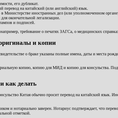
имости, его дубликат.
й перевод на китайский (или английский) язык.
в Министерстве иностранных дел (или уполномоченном органе)
 для окончательной легализации.
тампов и подписей.
пример, требование о печатях ЗАГСа, о медицинских справках 
 оригиналы и копии
 свидетельстве о браке указаны полные имена, даты и места рож
ариальную копию, копию для МИД и копию для консульства. Подг
 и как делать
нсульство Китая обычно просит перевод на китайский язык. Ино
м и нотариально заверен. Нотариус подтверждает, что перевод 
альной отметкой.