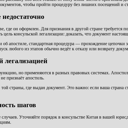
окументов, чтобы пройти процедуру без лишних посещений и ст
е недостаточно
е, где он оформлен. Для признания в другой стране требуется 
 цель консульской легализации: доказать, что документ настоящ
и об апостиле, стандартная процедура — прохождение цепочки з
ск любого из этапов обычно ведёт к отказу или возврату докум
й легализацией
 функцию, но применяются в разных правовых системах. Апости
 не признаёт апостиль.
ой страны, где выдан документ. Это важно: если ваша страна с
ность шагов
случаев. Уточняйте порядок в консульстве Китая в вашей юрисд
циям.