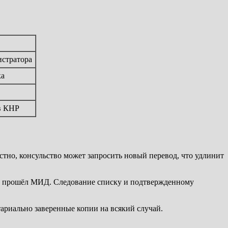
истратора
ка
в КНР
но, консульство может запросить новый перевод, что удлинит
 он прошёл МИД. Следование списку и подтвержденному
ариально заверенные копии на всякий случай.