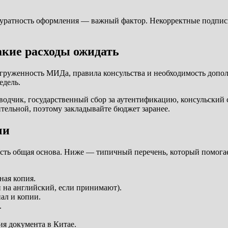
куратность оформления — важный фактор. Некорректные подписи
акие расходы ожидать
загруженность МИДа, правила консульства и необходимость допо
едель.
одчик, государственный сбор за аутентификацию, консульский сб
тельной, поэтому закладывайте бюджет заранее.
чи
есть общая основа. Ниже — типичный перечень, который помогае
ная копия.
 на английский, если принимают).
ал и копии.
.
я документа в Китае.