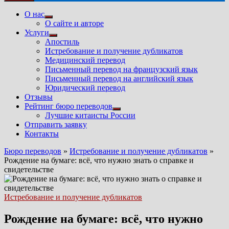
О нас
Показать
О сайте и авторе
подменю
Услуги
Показать
Апостиль
подменю
Истребование и получение дубликатов
Медицинский перевод
Письменный перевод на французский язык
Письменный перевод на английский язык
Юридический перевод
Отзывы
Рейтинг бюро переводов
Показать
Лучшие китаисты России
подменю
Отправить заявку
Контакты
Бюро переводов
»
Истребование и получение дубликатов
»
Рождение на бумаге: всё, что нужно знать о справке и
свидетельстве
Истребование и получение дубликатов
Рождение на бумаге: всё, что нужно