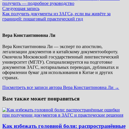
по
получить — подробное руководство
записям
Следующая
Следующая запись
запись:
Как получить документы из ЗАГСа, если вы живёте за
границей: пошаговый практический гид
Вера Константиновна Ли
Вера Константиновна Ли — эксперт по апостилю,
легализации документов и китайскому документообороту.
Окончила Московский государственный лингвистический
университет (МГЛУ). Специализируется на подготовке
документов ЗАГС, нотариальных переводах, дубликатах и
оформлении бумаг для использования в Китае и других
странах.
Посмотреть все записи автора Вера Константиновна Ли →
Вам также может понравиться
Как избежать головной боли: распространённые