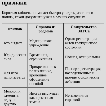
признаки
Короткая табличка помогает быстро увидеть различия и
понять, какой документ нужен в разных ситуациях.
Справка из
Свидетельство
Признак
роддома
ЗАГСа
Орган регистрации
Медицинское
Кто выдаёт
актов гражданского
учреждение
состояния
Юридическая
Временная,
Полная, официальная
сила
ограниченная
Прикрепление к
Паспорт, регистрация,
поликлинике,
Для чего
наследственные и
временное
используется
прочие юридические
оформление
действия
пособий
Можно ли
Иногда выступает
заменить
Не заменяется
как временная
одну на
справкой
замена
другую